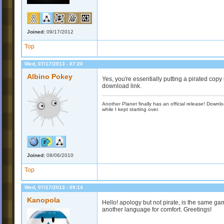
Joined:
09/17/2012
Top
Wed, 07/17/2013 - 07:20
Albino Pokey
Yes, you're essentially putting a pirated copy
download link.
Another Planet finally has an official release! Down
while I kept starting over.
Joined:
08/06/2010
Top
Wed, 07/17/2013 - 09:14
Kanopola
Hello! apology but not pirate, is the same gam
another language for comfort. Greetings!