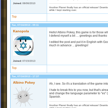
Joined:
08/06/2010
Another Planet finally has an official release! Down
while I kept starting over.
Top
Tue, 07/16/2013 - 09:11
Kanopola
Hello! Albino Pokey, this game is for those w
I defend myself a bit .... greetings and thank
I edited the post and put it in English with G
much in advance ... greetings!
Joined:
07/15/2013
Top
Tue, 07/16/2013 - 17:37
Albino Pokey
Ah, I see. So it's a translation of the game in
I hate to break this to you now, but that's al
and change the language parameter to "es" (fo
Spanish.
Another Planet finally has an official release! Down
while I kept starting over.