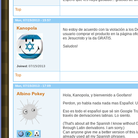
Top
Mon, 07/15/2013 - 15:57
Kanopola
No estoy de acuerdo con la violación a los D
usuario comprar el producto en la página ofic
es Jesucristo y la da GRATIS.
Saludos!
Joined:
07/15/2013
Top
Mon, 07/15/2013 - 17:09
Albino Pokey
Hola, Kanopola, y bienvenido a Goofans!
Perdon, yo habla nada nada mas Español. U
Eso es todo el español que sé sin Google T
través de derivaciones latinas. Lo siento.
(That's about all the Spanish I know without 
through Latin derivations. I am sorry.)
Can anyone give me a better version of this la
already used all my Spanish phrases.