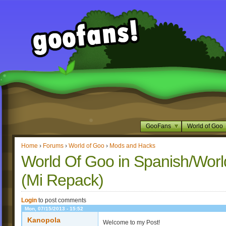
GooFans
World of Goo
Home
›
Forums
›
World of Goo
›
Mods and Hacks
World Of Goo in Spanish/Wor
(Mi Repack)
Login
to post comments
Mon, 07/15/2013 - 15:52
Kanopola
Welcome to my Post!