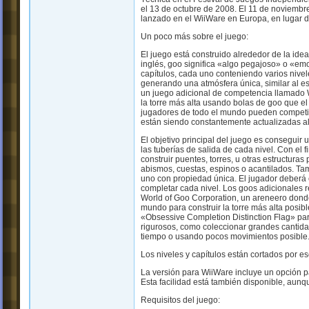
el 13 de octubre de 2008. El 11 de noviembr
lanzado en el WiiWare en Europa, en lugar 
Un poco más sobre el juego:
El juego está construido alrededor de la ide
inglés, goo significa «algo pegajoso» o «emo
capítulos, cada uno conteniendo varios nivele
generando una atmósfera única, similar al es
un juego adicional de competencia llamado W
la torre más alta usando bolas de goo que el
jugadores de todo el mundo pueden competir.
están siendo constantemente actualizadas al
El objetivo principal del juego es consegui
las tuberías de salida de cada nivel. Con el 
construir puentes, torres, u otras estructuras
abismos, cuestas, espinos o acantilados. Tam
uno con propiedad única. El jugador deberá
completar cada nivel. Los goos adicionales 
World of Goo Corporation, un areneero donde
mundo para construir la torre más alta posib
«Obsessive Completion Distinction Flag» para
rigurosos, como coleccionar grandes cantida
tiempo o usando pocos movimientos posible
Los niveles y capítulos están cortados por es
La versión para WiiWare incluye un opción p
Esta facilidad está también disponible, aunq
Requisitos del juego: