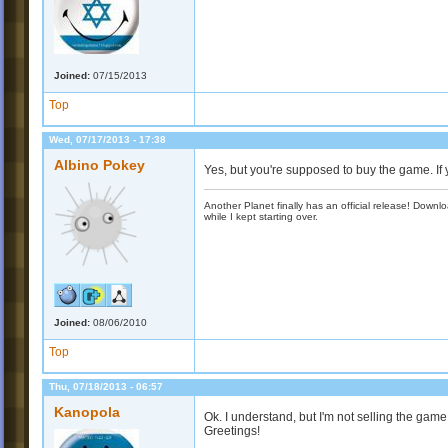
Joined:
07/15/2013
Top
Wed, 07/17/2013 - 17:38
Albino Pokey
Yes, but you're supposed to buy the game. If y
Another Planet finally has an official release! Down
while I kept starting over.
Joined:
08/06/2010
Top
Thu, 07/18/2013 - 06:57
Kanopola
Ok. I understand, but I'm not selling the game 
Greetings!