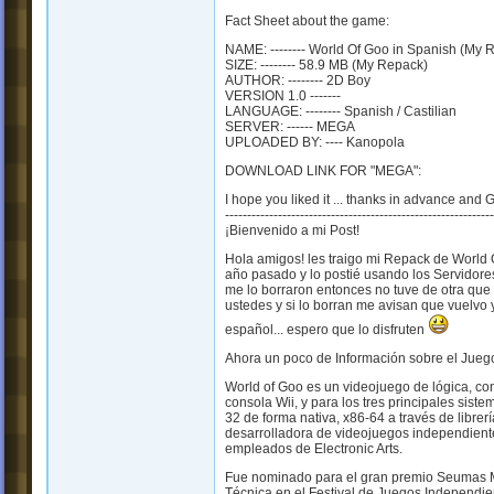
Fact Sheet about the game:
NAME: -------- World Of Goo in Spanish (My 
SIZE: -------- 58.9 MB (My Repack)
AUTHOR: -------- 2D Boy
VERSION 1.0 -------
LANGUAGE: -------- Spanish / Castilian
SERVER: ------ MEGA
UPLOADED BY: ---- Kanopola
DOWNLOAD LINK FOR "MEGA":
I hope you liked it ... thanks in advance and 
-------------------------------------------------------------
¡Bienvenido a mi Post!
Hola amigos! les traigo mi Repack de World 
año pasado y lo postié usando los Servidor
me lo borraron entonces no tuve de otra que 
ustedes y si lo borran me avisan que vuelvo 
español... espero que lo disfruten
Ahora un poco de Información sobre el Jueg
World of Goo es un videojuego de lógica, con 
consola Wii, y para los tres principales sis
32 de forma nativa, x86-64 a través de librer
desarrolladora de videojuegos independien
empleados de Electronic Arts.
Fue nominado para el gran premio Seumas Mc
Técnica en el Festival de Juegos Independie