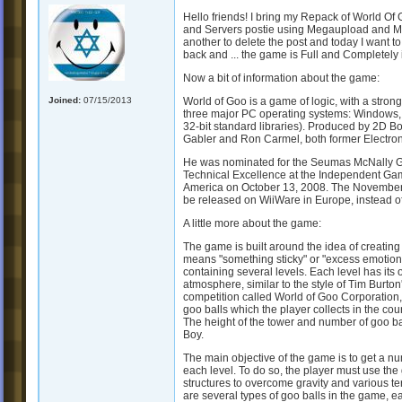
Hello friends! I bring my Repack of World Of 
and Servers postie using Megaupload and Med
another to delete the post and today I want to
back and ... the game is Full and Completely 
Now a bit of information about the game:
Joined:
07/15/2013
World of Goo is a game of logic, with a stron
three major PC operating systems: Windows, 
32-bit standard libraries). Produced by 2D 
Gabler and Ron Carmel, both former Electron
He was nominated for the Seumas McNally Gr
Technical Excellence at the Independent Game
America on October 13, 2008. The November
be released on WiiWare in Europe, instead o
A little more about the game:
The game is built around the idea of ​​creating
means "something sticky" or "excess emotion.
containing several levels. Each level has it
atmosphere, similar to the style of Tim Burton
competition called World of Goo Corporation, 
goo balls which the player collects in the c
The height of the tower and number of goo ba
Boy.
The main objective of the game is to get a num
each level. To do so, the player must use the 
structures to overcome gravity and various terra
are several types of goo balls in the game, e