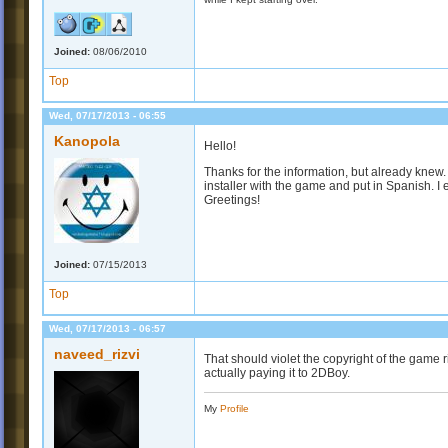
Joined:
08/06/2010
Top
Wed, 07/17/2013 - 06:55
Kanopola
Hello!
Thanks for the information, but already knew
installer with the game and put in Spanish. I
Greetings!
Joined:
07/15/2013
Top
Wed, 07/17/2013 - 06:57
naveed_rizvi
That should violet the copyright of the game ri
actually paying it to 2DBoy.
My
Profile