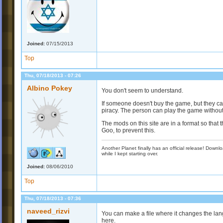
Joined:
07/15/2013
Top
Thu, 07/18/2013 - 07:26
Albino Pokey
You don't seem to understand.
If someone doesn't buy the game, but they can 
piracy. The person can play the game witho
The mods on this site are in a format so that t
Goo, to prevent this.
Another Planet finally has an official release! Down
while I kept starting over.
Joined:
08/06/2010
Top
Thu, 07/18/2013 - 07:36
naveed_rizvi
You can make a file where it changes the lan
here.