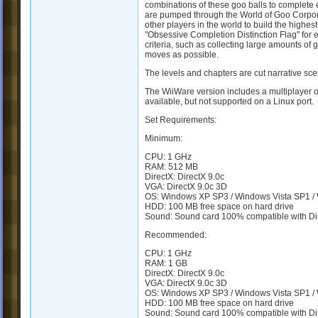
combinations of these goo balls to complete 
are pumped through the World of Goo Corpora
other players in the world to build the highes
"Obsessive Completion Distinction Flag" for 
criteria, such as collecting large amounts of g
moves as possible.
The levels and chapters are cut narrative sc
The WiiWare version includes a multiplayer opti
available, but not supported on a Linux port.
Set Requirements:
Minimum:
CPU: 1 GHz
RAM: 512 MB
DirectX: DirectX 9.0c
VGA: DirectX 9.0c 3D
OS: Windows XP SP3 / Windows Vista SP1 /
HDD: 100 MB free space on hard drive
Sound: Sound card 100% compatible with Di
Recommended:
CPU: 1 GHz
RAM: 1 GB
DirectX: DirectX 9.0c
VGA: DirectX 9.0c 3D
OS: Windows XP SP3 / Windows Vista SP1 /
HDD: 100 MB free space on hard drive
Sound: Sound card 100% compatible with Di