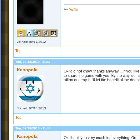
My
Profile
Joined:
09/17/2012
Top
Thu, 07/18/2013 - 11:47
Kanopola
Ok. did not know, thanks anyway ... if you l
to share the game with you. By the way, do no
affirm or deny it, I'll let the benefit of the doub
Joined:
07/15/2013
Top
Thu, 07/18/2013 - 11:48
Kanopola
Ok. thank you very much for everything. Gree